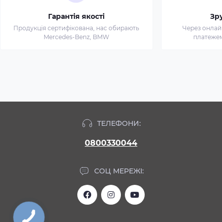
Гарантія якості
Зр
Продукція сертифікована, нас обирають
Через онлай
Mercedes-Benz, BMW
платежем 
ТЕЛЕФОНИ:
0800330044
СОЦ МЕРЕЖІ: