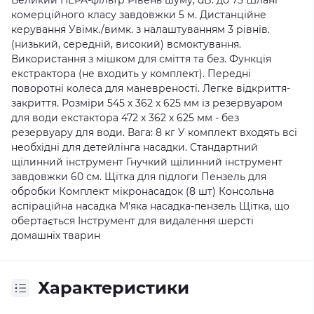
Великий HEPA-фільтр Рівень шуму, dB: до 75 Шланг
комерційного класу завдовжки 5 м. Дистанційне
керування Увімк./вимк. з налаштуванням 3 рівнів.
(низький, середній, високий) всмоктування.
Використання з мішком для сміття та без. Функція
екстрактора (не входить у комплект). Передні
поворотні колеса для маневреності. Легке відкриття-
закриття. Розміри 545 х 362 х 625 мм із резервуаром
для води екстактора 472 х 362 х 625 мм - без
резервуару для води. Вага: 8 кг У комплект входять всі
необхідні для детейлінга насадки. Стандартний
щілинний інструмент Гнучкий щілинний інструмент
завдовжки 60 см. Щітка для підлоги Пензель для
обробки Комплект мікронасадок (8 шт) Консольна
аспіраційна насадка М'яка насадка-пензель Щітка, що
обертається Інструмент для видалення шерсті
домашніх тварин
Характеристики