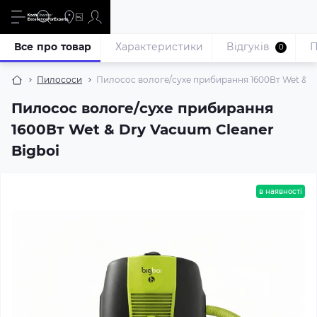
Все про товар
Характеристики
Відгуків
П
0
Пилососи
Пилосос вологе/сухе прибирання 1600Вт Wet & Dr
Пилосос вологе/сухе прибирання
1600Вт Wet & Dry Vacuum Cleaner
Bigboi
в наявності