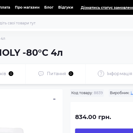
оплата
Про магазин
Блог
Відгуки
Дізнатись статус замовлен
 4л
MOLY -80°C 4л
ків
Питання
Iнформація
0
0
Код товару:
8839
Виробник:
L
834.00 грн.