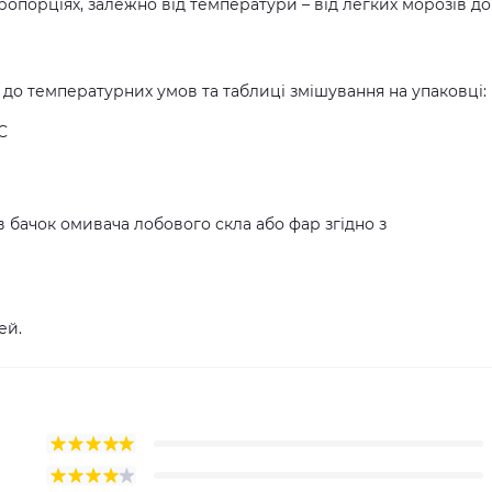
ропорціях, залежно від температури – від легких морозів до
 до температурних умов та таблиці змішування на упаковці:
C
в бачок омивача лобового скла або фар згідно з
ей.