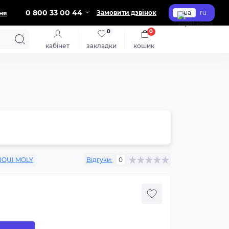
0 800 33 00 44
Замовити дзвінок
ua
ru
ня
0
0
кабінет
закладки
кошик
IQUI MOLY
Відгуки:
0