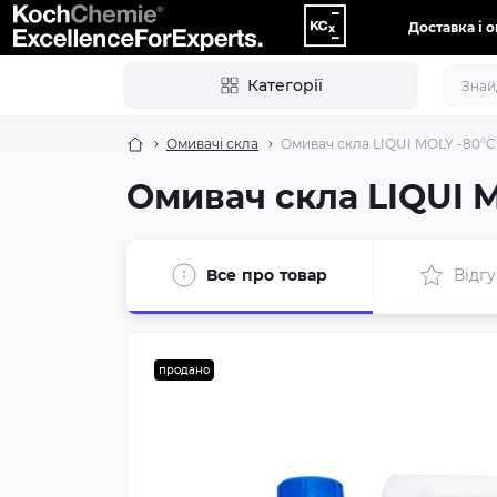
Доставка і 
Категорії
Омивачі скла
Омивач скла LIQUI MOLY -80°C
Омивач скла LIQUI 
Все про товар
Відгу
продано