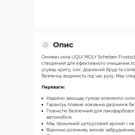
Опис
Омивач скла LIQUI MOLY Scheiben Frostsc
створений для ефективного очищення лоб
усуває кригу, сніг, дорожній бруд та со
безпечну видимість під час руху. Має спи
Переваги:
Надійно захищає гумові елементи склоо
Гарантує плавне ковзання двірників без 
Повністю безпечний для лакофарбового
автомобіля.
Має приємний цитрусовий аромат і не 
Відмінно розчиняє зимові забруднення, 