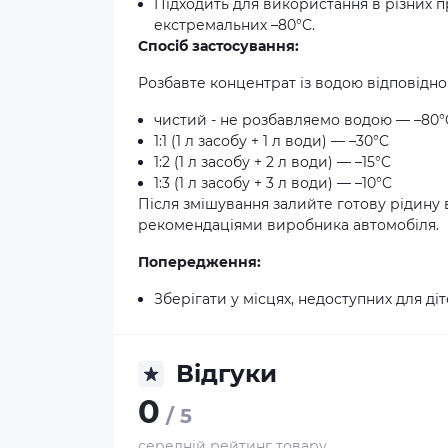
Підходить для використання в різних п
екстремальних –80°C.
Спосіб застосування:
Розбавте концентрат із водою відповідно
чистий - не розбавляемо водою — –80°
1:1 (1 л засобу + 1 л води) — –30°C
1:2 (1 л засобу + 2 л води) — –15°C
1:3 (1 л засобу + 3 л води) — –10°C
Після змішування залийте готову рідину 
рекомендаціями виробника автомобіля.
Попередження:
Зберігати у місцях, недоступних для діт
Відгуки
0
/ 5
середній рейтинг товару