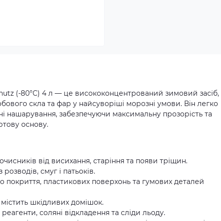
hutz (-80°C) 4 л — це висококонцентрований зимовий засіб,
ового скла та фар у найсуворіші морозні умови. Він легко
ляні нашарування, забезпечуючи максимальну прозорість та
ртову основу.
чисників від висихання, старіння та появи тріщин.
розводів, смуг і патьоків.
 покриття, пластикових поверхонь та гумових деталей
містить шкідливих домішок.
реагенти, соляні відкладення та сліди льоду.