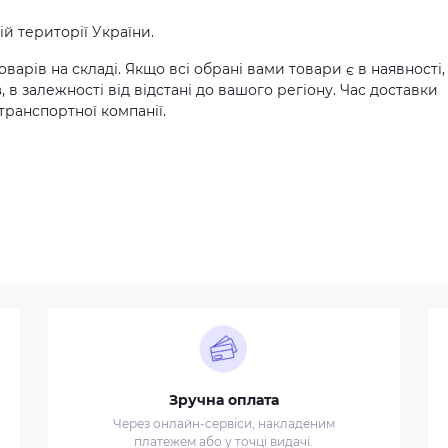
й території України.
оварів на складі. Якщо всі обрані вами товари є в наявності,
в
, в залежності від відстані до вашого регіону. Час доставки
транспортної компанії.
Зручна оплата
Через онлайн-сервіси, накладеним
платежем або у точці видачі.