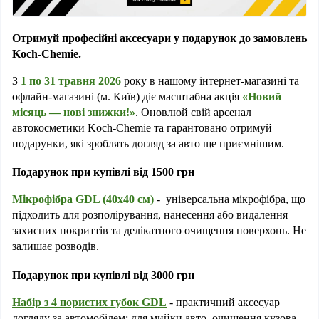
Отримуй професійні аксесуари у подарунок до замовлень 
Koch-Chemie.
З 
1 по 31 травня 2026
року
 в нашому інтернет-магазині та 
офлайн-магазині (м. Київ) діє масштабна акція 
«Новий 
місяць — нові знижки!»
. Оновлюй свій арсенал 
автокосметики
 Koch-Chemie та гарантовано отримуй 
подарунки, які зроблять догляд за авто ще приємнішим.
Подарунок при купівлі від 1500 грн
Мікрофібра GDL (40х40 см)
 -  універсальна мікрофібра, що 
підходить для розполірування, нанесення або видалення 
захисних покриттів та делікатного очищення поверхонь. Не 
залишає розводів.
Подарунок при купівлі від 3000 грн
Набір з 4 пористих губок GDL
 - практичний аксесуар 
догляду за автомобілем: для мийки авто, очищення кузова, 