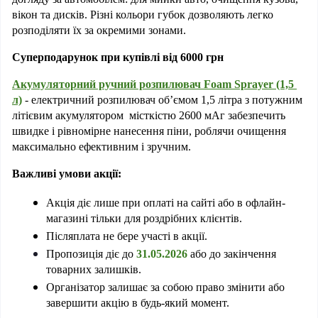
вікон та дисків. Різні кольори губок дозволяють легко 
розподіляти їх за окремими зонами. 
Суперподарунок при купівлі від 6000 грн
Акумуляторний ручний розпилювач Foam Sprayer (1,5 
л)
 - електричний розпилювач об’ємом 1,5 літра з потужним 
літієвим акумулятором  місткістю 2600 мАг забезпечить 
швидке і рівномірне нанесення піни, роблячи очищення 
максимально ефективним і зручним. 
Важливі умови акції:
Акція діє лише при оплаті на сайті або в офлайн-
магазині тільки для роздрібних клієнтів.
Післяплата не бере участі в акції.
Пропозиція діє до
31.05.2026
або
до закінчення 
товарних залишків.
Організатор залишає за собою право змінити або 
завершити акцію в будь-який момент.