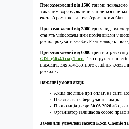
При замовленні від 1500 грн
 ми покладемо 
з якісним ворсом, який не сиплеться і не зал
екстер’єром так і за інтер’єром автомобіля.
При замовленні від 3000 грн
 у подарунок д
стануть універсальними помічниками у щоде
розполіровувати засоби. Різні кольори, щоб 
При замовленні від 6000 грн
 ти отримаєш у
GDL (60х40 см) 1 шт.
 Така структура плетін
підходить для комфортного сушіння кузова п
розводів.
Важливі умови акції:
Акція діє лише при оплаті на сайті аб
Післяплата не бере участі в акції.
Пропозиція діє до
 30.06.2026 
або
до з
Організатор залишає за собою право 
Замовляй улюблені засоби Koch-Chemie та 