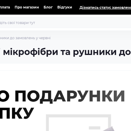
оплата
Про магазин
Блог
Відгуки
Дізнатись статус замовлен
ники до замовлень у червні
 мікрофібри та рушники до