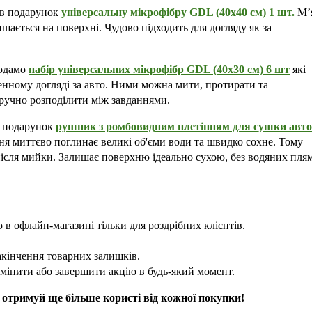
в подарунок 
універсальну мікрофібру GDL (40х40 см) 1 шт.
 М’я
ишається на поверхні. Чудово підходить для догляду як за 
одамо 
набір універсальних мікрофібр GDL (40х30 см) 6 шт
 які 
нному догляді за авто. Ними можна мити, протирати та 
зручно розподілити між завданнями. 
 подарунок 
рушник з ромбовидним плетінням для сушки авто 
ня миттєво поглинає великі об'єми води та швидко сохне. Тому 
ісля мийки. Залишає поверхню ідеально сухою, без водяних плям 
о в офлайн-магазині тільки для роздрібних клієнтів.
акінчення товарних залишків.
змінити або завершити акцію в будь-який момент.
отримуй ще більше користі від кожної покупки! 