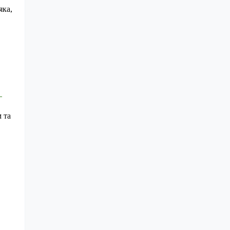
ка, 
та 