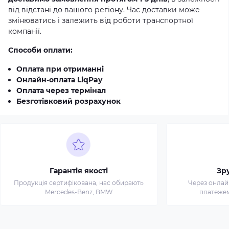
від відстані до вашого регіону. Час доставки може
змінюватись і залежить від роботи транспортної
компанії.
Способи оплати:
Оплата при отриманні
Онлайн-оплата LiqPay
Оплата через термінал
Безготівковий розрахунок
Гарантія якості
Зр
Продукція сертифікована, нас обирають
Через онлай
Mercedes-Benz, BMW
платежем 