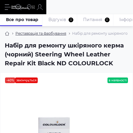
Все про товар
Відгуків
Питання
Iнфор
0
0
Реставрація та фарбування
Набір для ремонту шкіряного ке
Набір для ремонту шкіряного керма
(чорний) Steering Wheel Leather
Repair Kit Black ND COLOURLOCK
-40%
закінчується
в наявності