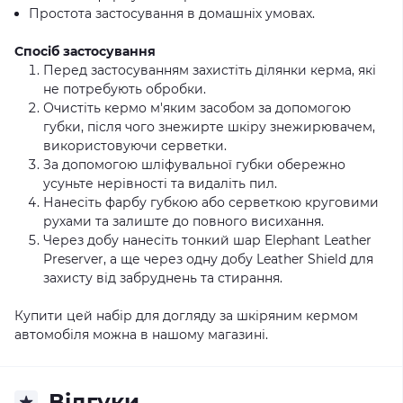
Простота застосування в домашніх умовах.
Спосіб застосування
Перед застосуванням захистіть ділянки керма, які
не потребують обробки.
Очистіть кермо м'яким засобом за допомогою
губки, після чого знежирте шкіру знежирювачем,
використовуючи серветки.
За допомогою шліфувальної губки обережно
усуньте нерівності та видаліть пил.
Нанесіть фарбу губкою або серветкою круговими
рухами та залиште до повного висихання.
Через добу нанесіть тонкий шар Elephant Leather
Preserver, а ще через одну добу Leather Shield для
захисту від забруднень та стирання.
Купити цей набір для догляду за шкіряним кермом
автомобіля можна в нашому магазині.
Відгуки