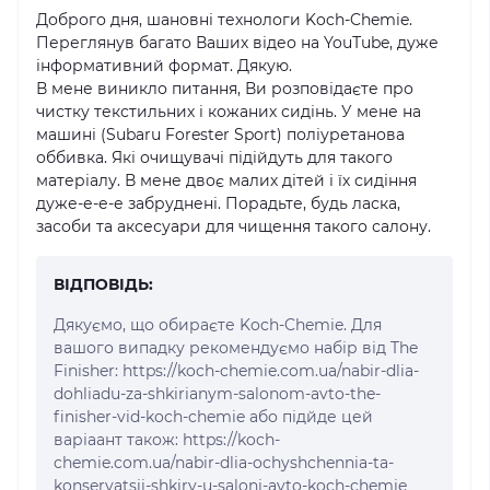
Доброго дня, шановні технологи Koch-Chemie.
Переглянув багато Ваших відео на YouТube, дуже
інформативний формат. Дякую.
В мене виникло питання, Ви розповідаєте про
чистку текстильних і кожаних сидінь. У мене на
машині (Subaru Forester Sport) поліуретанова
оббивка. Які очищувачі підійдуть для такого
матеріалу. В мене двоє малих дітей і їх сидіння
дуже-е-е-е забруднені. Порадьте, будь ласка,
засоби та аксесуари для чищення такого салону.
ВІДПОВІДЬ:
Дякуємо, що обираєте Koch-Chemie. Для
вашого випадку рекомендуємо набір від The
Finisher: https://koch-chemie.com.ua/nabir-dlia-
dohliadu-za-shkirianym-salonom-avto-the-
finisher-vid-koch-chemie або підйде цей
варіаант також: https://koch-
chemie.com.ua/nabir-dlia-ochyshchennia-ta-
konservatsii-shkiry-u-saloni-avto-koch-chemie