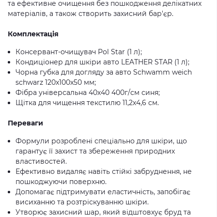
та ефективне очищення без пошкодження делікатних
матеріалів, а також створить захисний бар'єр.
Комплектація
Консервант-очищувач Pol Star (1 л);
Кондиціонер для шкіри авто LEATHER STAR (1 л);
Чорна губка для догляду за авто Schwamm weich
schwarz 120x100x50 мм;
Фібра універсальна 40х40 400г/см синя;
Щітка для чищення текстилю 11,2х4,6 см.
Переваги
Формули розроблені спеціально для шкіри, що
гарантує її захист та збереження природних
властивостей.
Ефективно видаляє навіть стійкі забруднення, не
пошкоджуючи поверхню.
Допомагає підтримувати еластичність, запобігає
висиханню та розтріскуванню шкіри.
Утворює захисний шар, який відштовхує бруд та