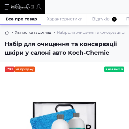
Все про товар
Характеристики
Відгуків
П
7
Хімчистка та догляд
Набір для очищення та консерваціі шкі
Набір для очищення та консерваціі
шкіри у салоні авто Koch-Chemie
-20%
хіт продажу
в наявності