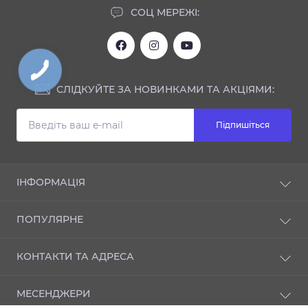
СОЦ МЕРЕЖІ:
СЛІДКУЙТЕ ЗА НОВИНКАМИ ТА АКЦІЯМИ:
Підпишіться
ІНФОРМАЦІЯ
Блог
ПОПУЛЯРНЕ
Відгуки
Про магазин
NANO-захист
КОНТАКТИ ТА АДРЕСА
Доставка і оплата
ІНТЕР'ЄР
Публічна оферта
АКСЕСУАРИ
м. Київ, Залізничне шосе, 33
Політика конфеденційності
МЕСЕНДЖЕРИ