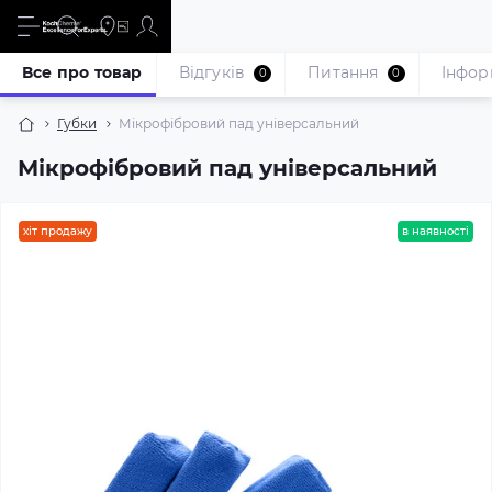
Все про товар
Відгуків
Питання
Iнфор
0
0
Губки
Мікрофібровий пад універсальний
Мікрофібровий пад універсальний
хіт продажу
в наявності