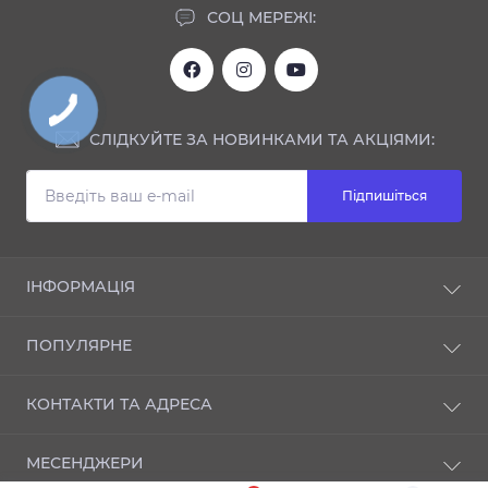
СОЦ МЕРЕЖІ:
СЛІДКУЙТЕ ЗА НОВИНКАМИ ТА АКЦІЯМИ:
Підпишіться
ІНФОРМАЦІЯ
Блог
ПОПУЛЯРНЕ
Відгуки
Про магазин
NANO-захист
КОНТАКТИ ТА АДРЕСА
Доставка і оплата
ІНТЕР'ЄР
Публічна оферта
АКСЕСУАРИ
м. Київ, Залізничне шосе, 33
Політика конфеденційності
МЕСЕНДЖЕРИ
Угода користувача