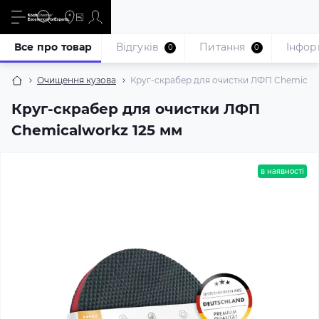
Все про товар
Відгуків
Питання
Iнфор
0
0
Очищення кузова
Круг-скрабер для очистки ЛФП Chemicalw
Круг-скрабер для очистки ЛФП
Chemicalworkz 125 мм
в наявності