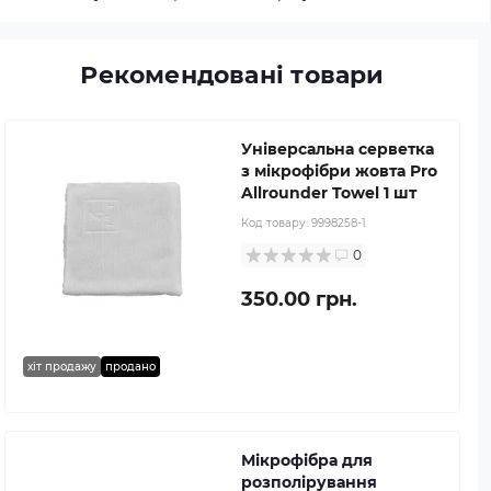
Рекомендовані товари
Універсальна серветка
з мікрофібри жовта Pro
Allrounder Towel 1 шт
Код товару:
9998258-1
0
350.00 грн.
хіт продажу
продано
Мікрофібра для
розполірування