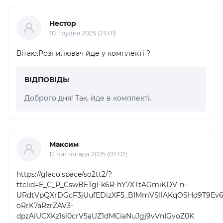
Нестор
02 грудня 2025 (23:01)
Вітаю.Розпилювач йде у комплекті ?
ВІДПОВІДЬ:
Доброго дня! Так, йде в комплекті.
Максим
12 листопада 2025 (07:02)
https://glaco.space/so2tt2/?
ttclid=E_C_P_CswBETgFk6R-hY7XTtAGmiKDV-n-
URdtVpQXrDGcF3jUufEDizXF5_BIMmVSIlAKqOSHd9T9Ev6L
oRrK7aRzrZAV3-
dpzAiUCXKz1sl0crV5aUZ1dMCiaNuJgj9vVnIGvoZ0K