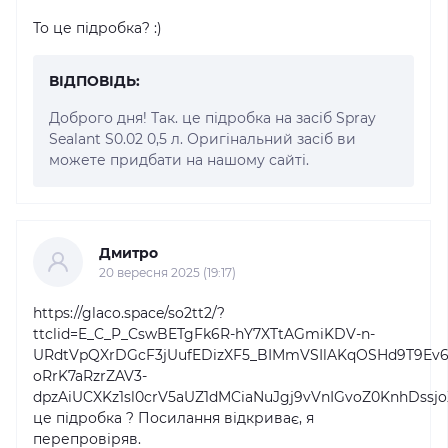
То це підробка? :)
ВІДПОВІДЬ:
Доброго дня! Так. це підробка на засіб Spray
Sealant S0.02 0,5 л. Оригінальний засіб ви
можете придбати на нашому сайті.
Дмитро
20 вересня 2025 (19:17)
https://glaco.space/so2tt2/?
ttclid=E_C_P_CswBETgFk6R-hY7XTtAGmiKDV-n-
URdtVpQXrDGcF3jUufEDizXF5_BIMmVSIlAKqOSHd9T9Ev6L
oRrK7aRzrZAV3-
dpzAiUCXKz1sl0crV5aUZ1dMCiaNuJgj9vVnIGvoZ0KnhDs
це підробка ? Посилання відкриває, я
перепровіряв.