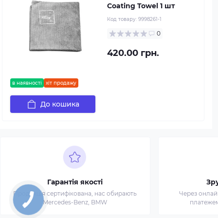
Coating Towel 1 шт
Код товару:
9998261-1
0
420.00 грн.
в наявності
хіт продажу
До кошика
Гарантія якості
Зр
Продукція сертифікована, нас обирають
Через онлай
Mercedes-Benz, BMW
платежем 