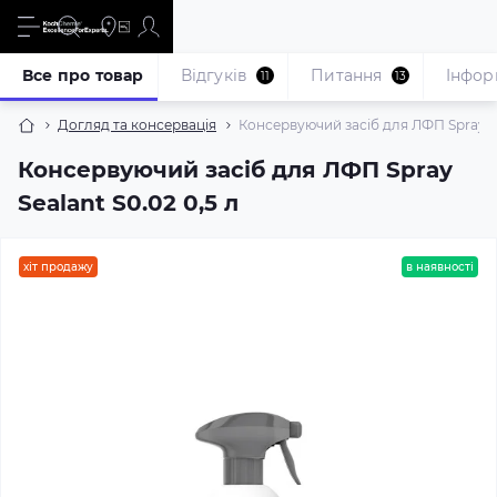
Все про товар
Відгуків
Питання
Iнфор
11
13
Догляд та консервація
Консервуючий засіб для ЛФП Spray Se
Консервуючий засіб для ЛФП Spray
Sealant S0.02 0,5 л
хіт продажу
в наявності