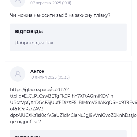
07 вересня 2025 (19:11)
Чи можна наносити засіб на захисну плівку?
ВІДПОВІДЬ:
Доброго дня. Так
Антон
10 липня 2025 (09:35)
https://glaco.space/so2tt2/?
ttclid=E_C_P_CswBETgFk6R-hY7XTtAGmiKDV-n-
URdtVpQXrDGcF3jUufEDizXF5_BIMmVSIlAKqOSHd9T9Ev6L
oRrK7aRzrZAV3-
dpzAiUCXKz1sl0crV5aUZ1dMCiaNuJgj9vVnIGvoZ0KnhDs
це підробка ?