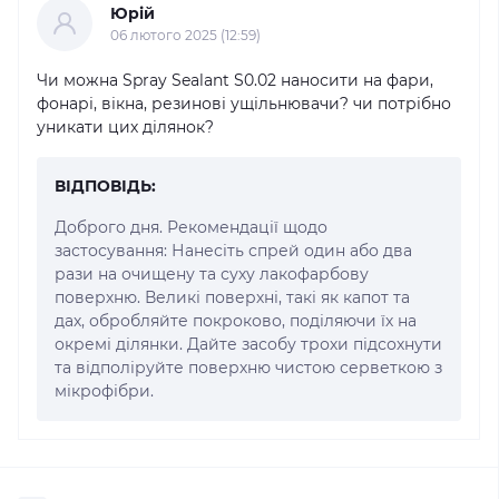
Юрій
06 лютого 2025 (12:59)
Чи можна Spray Sealant S0.02 наносити на фари,
фонарі, вікна, резинові ущільнювачи? чи потрібно
уникати цих ділянок?
ВІДПОВІДЬ:
Доброго дня. Рекомендації щодо
застосування: Нанесіть спрей один або два
рази на очищену та суху лакофарбову
поверхню. Великі поверхні, такі як капот та
дах, обробляйте покроково, поділяючи їх на
окремі ділянки. Дайте засобу трохи підсохнути
та відполіруйте поверхню чистою серветкою з
мікрофібри.