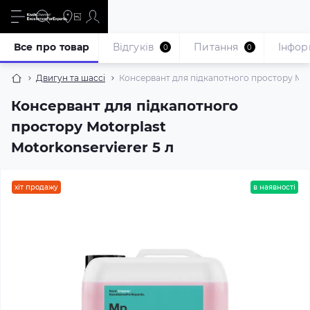
Все про товар
Відгуків
Питання
Iнфор
0
0
Двигун та шассі
Консервант для підкапотного простору Moto
Консервант для підкапотного
простору Motorplast
Motorkonservierer 5 л
хіт продажу
в наявності