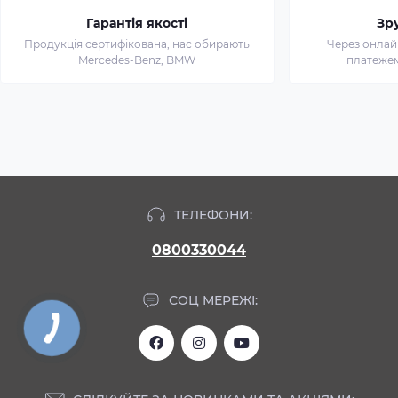
Гарантія якості
Зр
Продукція сертифікована, нас обирають
Через онлай
Mercedes-Benz, BMW
платежем 
ТЕЛЕФОНИ:
0800330044
СОЦ МЕРЕЖІ: