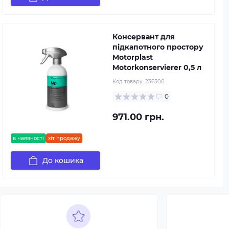
Консервант для
підкапотного простору
Motorplast
Motorkonservierer 0,5 л
Код товару:
236500
0
971.00 грн.
в наявності
хіт продажу
До кошика