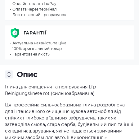
- Онлайн-оплата LiqPay
- Оплата через термінал
- Безготівковий - розрахунок
ГАРАНТІЇ
- Актуальна наявність та ціна
- 100% оригінальний товар
- Гарантована якість
Опис
Глина для очищення та полірування Lfp
Reinigungsknete rot (сильноабразивна)
Ця професійна сильноабразивна глина розроблена
для інтенсивного очищення кузова автомобіля від
стійких і глибоко в'їдливих забруднень, таких як
затверділа смола, стара фарба, будівельний пил та інші
складні нашарування, які не піддаються звичайним
миючим засобам для авто. Її використання є