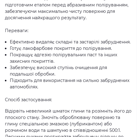
підготовчим етапом перед абразивним поліруванням,
забезпечуючи максимально чисту поверхню для
досягнення найкращого результату.
Переваги:
Ефективно видаляє складні та застарілі забруднення.
Готує лакофарбове покриття до полірування.
Покращує адгезію полірувальних паст та інших
захисних покриттів.
Забезпечує високий ступінь очищення для
подальшої обробки.
Підходить для використання на сильно забруднених
автомобілях.
Спосіб застосування:
Відірвіть невеликий шматок глини та розімніть його до
плоского стану. Змочіть оброблювану поверхню та
глину спеціальною змазкою (лубрикантом) або
розчином води та шампуню в співвідношенні 500:1.
Легкими рухами протирайте забруднену ділянку до