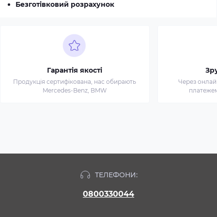
Безготівковий розрахунок
Гарантія якості
Зр
Продукція сертифікована, нас обирають
Через онлай
Mercedes-Benz, BMW
платежем 
ТЕЛЕФОНИ:
0800330044