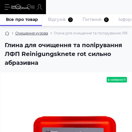
Все про товар
Відгуків
Питання
Iнфор
0
0
Очищення кузова
Глина для очищення та полірування ЛФП 
Глина для очищення та полірування
ЛФП Reinigungsknete rot сильно
абразивна
в наявності