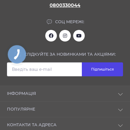
0800330044
СОЦ МЕРЕЖІ:
СЛІДКУЙТЕ ЗА НОВИНКАМИ ТА АКЦІЯМИ:
Підпишіться
ІНФОРМАЦІЯ
Блог
ПОПУЛЯРНЕ
Відгуки
Про магазин
NANO-захист
КОНТАКТИ ТА АДРЕСА
Доставка і оплата
ІНТЕР'ЄР