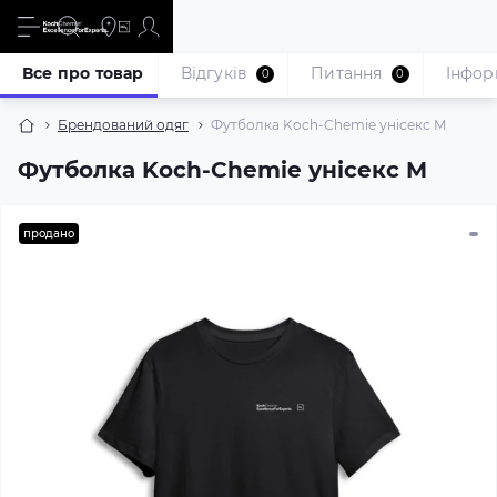
Все про товар
Відгуків
Питання
Iнфор
0
0
Брендований одяг
Футболка Koch-Chemie унісекс M
Футболка Koch-Chemie унісекс M
продано