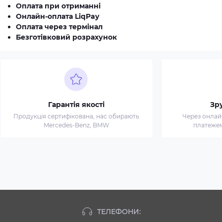
Оплата при отриманні
Онлайн-оплата LiqPay
Оплата через термінал
Безготівковий розрахунок
Гарантія якості
Зр
Продукція сертифікована, нас обирають
Через онлай
Mercedes-Benz, BMW
платежем 
ТЕЛЕФОНИ: