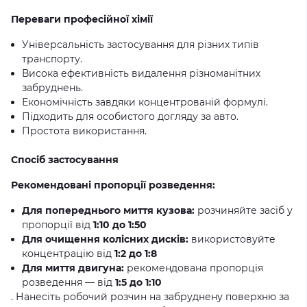
Переваги професійної хімії
Універсальність застосування для різних типів
транспорту.
Висока ефективність видалення різноманітних
забруднень.
Економічність завдяки концентрованій формулі.
Підходить для особистого догляду за авто.
Простота використання.
Спосіб застосування
Рекомендовані пропорції розведення:
Для попереднього миття кузова:
розчиняйте засіб у
пропорції від
1:10 до 1:50
Для очищення колісних дисків:
використовуйте
концентрацію від
1:2 до 1:8
Для миття двигуна:
рекомендована пропорція
розведення — від
1:5 до 1:10
. Нанесіть робочий розчин на забруднену поверхню за