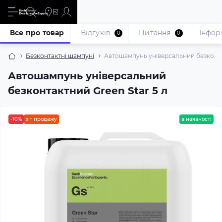
Все про товар
Відгуків
Питання
Iнфор
0
0
Безконтактні шампуні
Автошампунь універсальний безконтак
Автошампунь універсальний
безконтактний Green Star 5 л
-10%
хіт продажу
в наявності