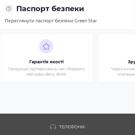
Паспорт безпеки
Переглянути паспорт безпеки Green Star
Гарантія якості
Зр
Продукція сертифікована, нас обирають
Через онлай
Mercedes-Benz, BMW
платежем 
ТЕЛЕФОНИ: