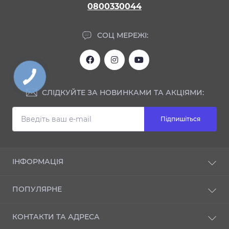
0800330044
СОЦ МЕРЕЖІ:
СЛІДКУЙТЕ ЗА НОВИНКАМИ ТА АКЦІЯМИ:
Підпишіться
ІНФОРМАЦІЯ
Блог
ПОПУЛЯРНЕ
Відгуки
Про магазин
NANO-захист
КОНТАКТИ ТА АДРЕСА
Доставка і оплата
ІНТЕР'ЄР