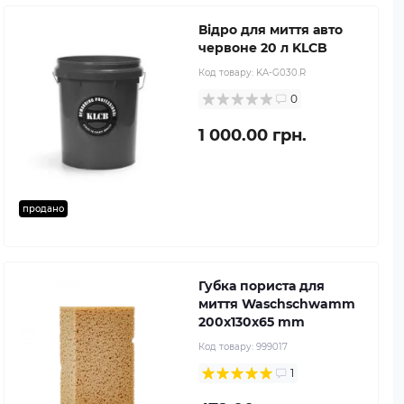
Відро для миття авто
червоне 20 л KLCB
Код товару:
KA-G030.R
0
1 000.00 грн.
продано
Губка пориста для
миття Waschschwamm
200x130x65 mm
Код товару:
999017
1