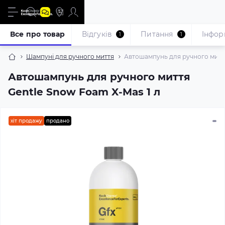
Все про товар
Відгуків
Питання
Iнфор
1
1
Шампуні для ручного миття
Автошампунь для ручного миття
Автошампунь для ручного миття
Gentle Snow Foam X-Mas 1 л
хіт продажу
продано