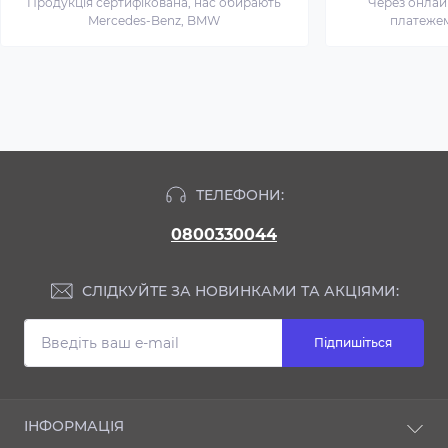
Продукція сертифікована, нас обирають
Через онлай
Mercedes-Benz, BMW
платежем 
ТЕЛЕФОНИ:
0800330044
СЛІДКУЙТЕ ЗА НОВИНКАМИ ТА АКЦІЯМИ:
Підпишіться
ІНФОРМАЦІЯ