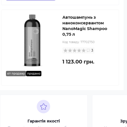
Автошампунь з
наноконсервантом
NanoMagic Shampoo
0,75 л
Код товару:
77702750
3
1 123.00 грн.
хіт продажу
продано
Гарантія якості
Зр