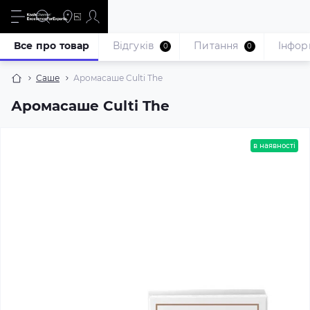
Все про товар
Відгуків
Питання
Iнфор
0
0
Саше
Аромасаше Culti The
Аромасаше Culti The
в наявності