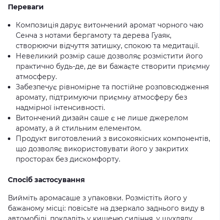
Переваги
Композиція дарує витончений аромат чорного чаю
Сенча з нотами бергамоту та дерева Гуаяк,
створюючи відчуття затишку, спокою та медитації.
Невеликий розмір саше дозволяє розмістити його
практично будь-де, де ви бажаєте створити приємну
атмосферу.
Забезпечує рівномірне та постійне розповсюдження
аромату, підтримуючи приємну атмосферу без
надмірної інтенсивності.
Витончений дизайн саше є не лише джерелом
аромату, а й стильним елементом.
Продукт виготовлений з високоякісних компонентів,
що дозволяє використовувати його у закритих
просторах без дискомфорту.
Спосіб застосування
Вийміть аромасаше з упаковки. Розмістіть його у
бажаному місці: повісьте на дзеркало заднього виду в
автомобілі, покладіть у кишеню сидіння, у шухляду